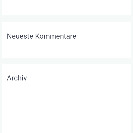
beeinflussen sie unser Leben?
Neueste Kommentare
Archiv
August 2022
Juli 2022
Mai 2022
April 2022