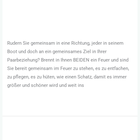
Paarbeziehung
Allgemein
/
Robert Hornsteiner
Rudern Sie gemeinsam in eine Richtung, jeder in seinem
Boot und doch an ein gemeinsames Ziel in Ihrer
Paarbeziehung? Brennt in Ihnen BEIDEN ein Feuer und sind
Sie bereit gemeinsam im Feuer zu stehen, es zu entfachen,
zu pflegen, es zu hüten, wie einen Schatz, damit es immer
größer und schöner wird und weit ins
Weiterlesen »
2
Monate