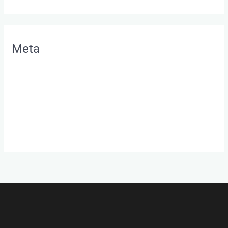
Meta
Anmelden
Eintrags-Feed
Kommentar-Feed
WordPress.org