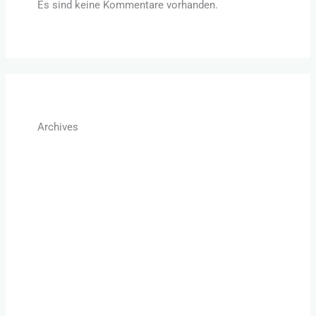
Es sind keine Kommentare vorhanden.
Archives
August 2022
Juli 2022
Mai 2022
April 2022
März 2022
Februar 2022
Januar 2022
Dezember 2021