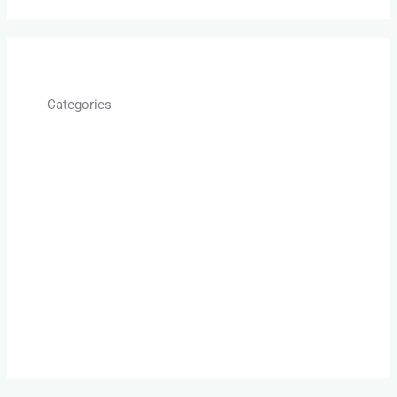
Categories
Allgemein
Beziehung retten
Beziehungsprobleme
Glückliche Beziehung
Paartherapie Bodensee
Paartherapie Wochenende
Unternehmerpaar