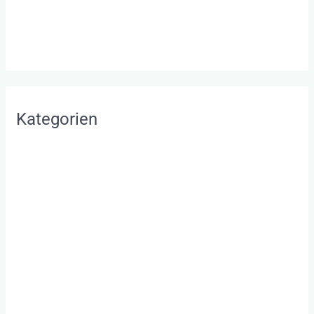
September 2016
August 2016
Kategorien
Allgemein
Beziehung retten
Beziehungsprobleme
Glückliche Beziehung
Paartherapie Bodensee
Paartherapie Wochenende
Unternehmerpaar