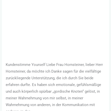
2 Monate nach Ende
nach
Ende
einer gemeinsamen
einer
gemeinsamen
Wegreise zu sich
Wegreise
zu
selbst
sich
selbst
Allgemein
/
Sandra Hornsteiner
Kundenstimme Yourself Liebe Frau Hornsteiner, lieber Herr
Hornsteiner, da möchte ich Danke sagen für die vielfältige
zurückliegende Unterstützung, die ich durch Sie beide
erfahren durfte. Es haben sich emotionale, gefühlsmäßige
und auch körperlich spürbar „gordische Knoten“ gelöst, in
meiner Wahrnehmung von mir selbst, in meiner
Wahrnehmung von anderen, in der Kommunikation mit