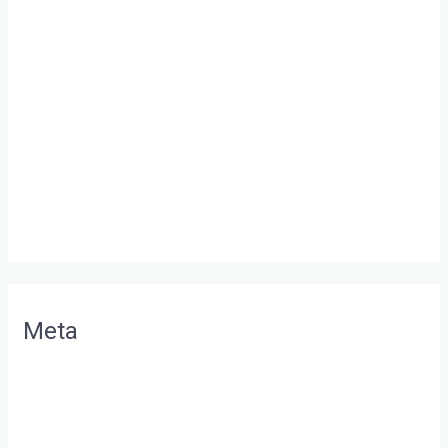
Allgemein
Beziehung retten
Beziehungsprobleme
Glückliche Beziehung
Paartherapie Bodensee
Paartherapie Wochenende
Unternehmerpaar
Meta
Anmelden
Eintrags-Feed