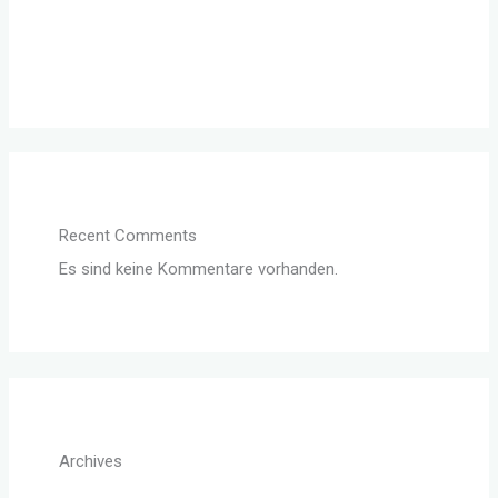
Der Unterschied zwischen Wünschen und Träumen
– Wie beeinflussen sie unser Leben?
Recent Comments
Es sind keine Kommentare vorhanden.
Archives
August 2022