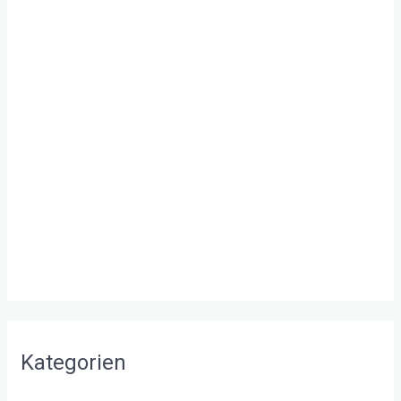
Mai 2019
Februar 2019
Januar 2019
Dezember 2018
Januar 2018
November 2017
Januar 2017
September 2016
August 2016
Kategorien