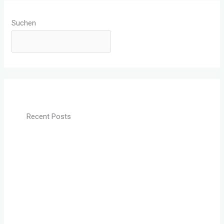
Suchen
SUCHEN
Recent Posts
Darüber spricht man nicht: Sex und Hormone? Was
bedeutet binding globuline?
In welchem Alter verkraften Kinder eine Trennung
am besten?
Hilfe mein Partner versteht alles als Vorwurf
Kurz und Knapp: Bindungsangst überwinden