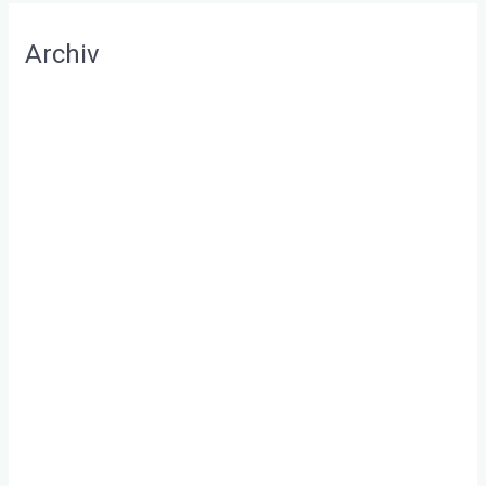
Archiv
August 2022
Juli 2022
Mai 2022
April 2022
März 2022
Februar 2022
Januar 2022
Dezember 2021
November 2021
Oktober 2021
September 2021