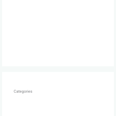
Dezember 2018
Januar 2018
November 2017
Januar 2017
September 2016
August 2016
Categories
Allgemein
Beziehung retten