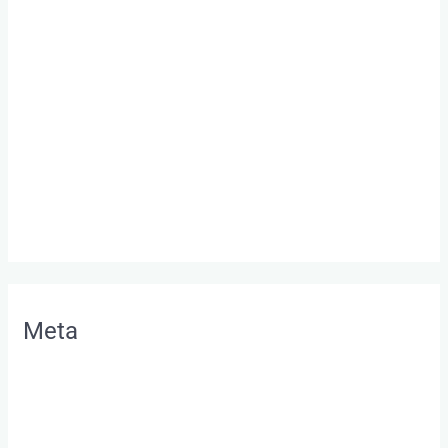
Allgemein
Beziehung retten
Beziehungsprobleme
Glückliche Beziehung
Paartherapie Bodensee
Paartherapie Wochenende
Unternehmerpaar
Meta
Anmelden
Eintrags-Feed