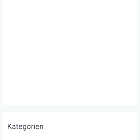
Mai 2019
Februar 2019
Januar 2019
Dezember 2018
Januar 2018
November 2017
Januar 2017
September 2016
August 2016
Kategorien