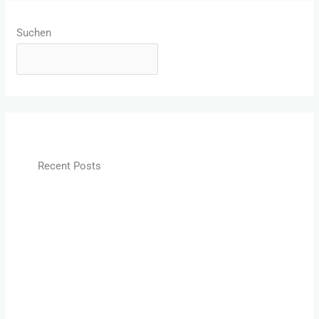
Suchen
SUCHEN
Recent Posts
Darüber spricht man nicht: Sex und Hormone? Was
bedeutet binding globuline?
In welchem Alter verkraften Kinder eine Trennung
am besten?
Hilfe mein Partner versteht alles als Vorwurf
Kurz und Knapp: Bindungsangst überwinden