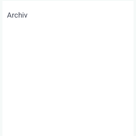
Archiv
August 2022
Juli 2022
Mai 2022
April 2022
März 2022
Februar 2022
Januar 2022
Dezember 2021
November 2021
Oktober 2021
September 2021