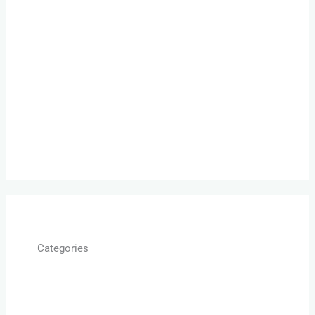
Dezember 2018
Januar 2018
November 2017
Januar 2017
September 2016
August 2016
Categories
Allgemein
Beziehung retten