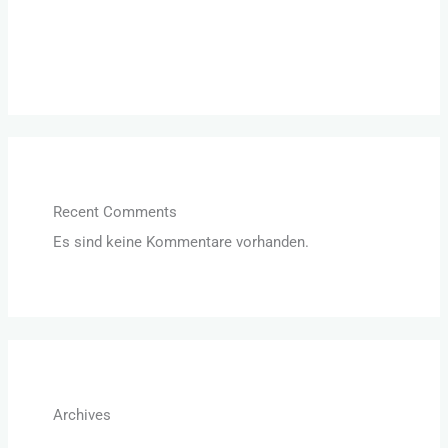
Der Unterschied zwischen Wünschen und Träumen
– Wie beeinflussen sie unser Leben?
Recent Comments
Es sind keine Kommentare vorhanden.
Archives
August 2022