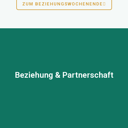
ZUM BEZIEHUNGSWOCHENENDE
Die Liebe ist ein wundervolles Spiel, wenn
man die Regeln kennt. Eine Beziehung ist das
Tor zu Ihrem Herzen.
Wir unterstützen Sie von ganzem Herzen dabei!
Beziehung & Partnerschaft
Beziehung & Partnerschaft →
Für viele Paare ist eine harmonische und