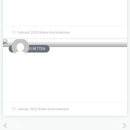
WEITERLESEN »
11. Februar 2020
Keine Kommentare
BEZIEHUNG RETTEN
Ständig Streit – Warum bin immer ich
schuld in meiner Beziehung?
WEITERLESEN »
17. Januar 2022
Keine Kommentare
ZURÜCK
NEXT
Zurück
N