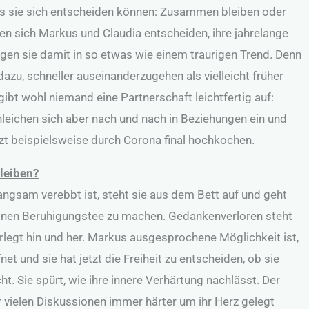
ss sie sich entscheiden können: Zusammen bleiben oder
n sich Markus und Claudia entscheiden, ihre jahrelange
ägen sie damit in so etwas wie einem traurigen Trend. Denn
dazu, schneller auseinanderzugehen als vielleicht früher
gibt wohl niemand eine Partnerschaft leichtfertig auf:
eichen sich aber nach und nach in Beziehungen ein und
etzt beispielsweise durch Corona final hochkochen.
bleiben?
gsam verebbt ist, steht sie aus dem Bett auf und geht
einen Beruhigungstee zu machen. Gedankenverloren steht
rlegt hin und her. Markus ausgesprochene Möglichkeit ist,
fnet und sie hat jetzt die Freiheit zu entscheiden, ob sie
. Sie spürt, wie ihre innere Verhärtung nachlässt. Der
r vielen Diskussionen immer härter um ihr Herz gelegt