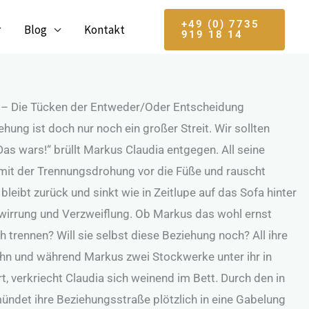
+49 (0) 7735
r
Blog
Kontakt
919 18 14
? – Die Tücken der Entweder/Oder Entscheidung
ung ist doch nur noch ein großer Streit. Wir sollten
Das wars!“ brüllt Markus Claudia entgegen. All seine
r mit der Trennungsdrohung vor die Füße und rauscht
leibt zurück und sinkt wie in Zeitlupe auf das Sofa hinter
Verwirrung und Verzweiflung. Ob Markus das wohl ernst
ch trennen? Will sie selbst diese Beziehung noch? All ihre
hn und während Markus zwei Stockwerke unter ihr in
t, verkriecht Claudia sich weinend im Bett. Durch den in
ündet ihre Beziehungsstraße plötzlich in eine Gabelung