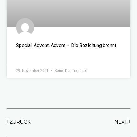
Special: Advent, Advent – Die Beziehung brennt
WEITERLESEN »
29. November 2021
Keine Kommentare
Zurück
Näch
ZURÜCK
NEXT