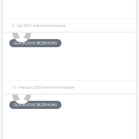
WEITERLESEN »
5. Juli 2021
Keine Kommentare
GLÜCKLICHE BEZIEHUNG
Glückliche Beziehung
WEITERLESEN »
11. Februar 2020
Keine Kommentare
GLÜCKLICHE BEZIEHUNG
Are you the One?
WEITERLESEN »