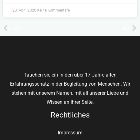
23. April 2020
Keine Kommentare
ZURÜCK
NEXT
Zurück
N
Tauchen sie ein in den über 17 Jahre alten
Erfahrungsschatz in der Begleitung von Menschen. Wir
stehen mit unserem Namen, mit all unserer Liebe und
Wissen an ihrer Seite.
Rechtliches
Impressum